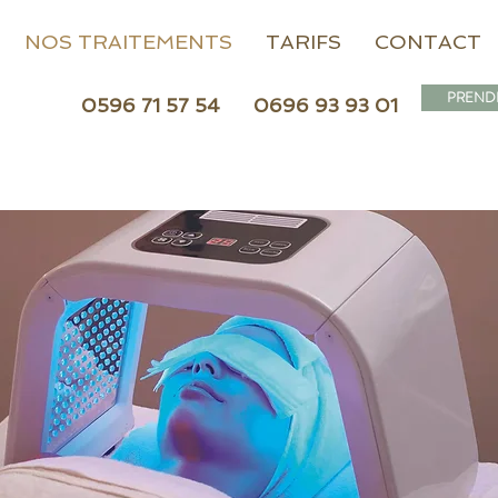
NOS TRAITEMENTS
TARIFS
CONTACT
PREND
0596 71 57 54
0696 93 93 01