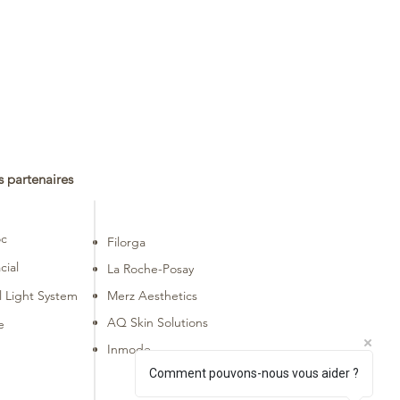
 partenaires
oc
Filorga
cial
La Roche-Posay
 Light System
Merz Aesthetics
AQ Skin Solutions
e
Inmode
Comment pouvons-nous vous aider ?