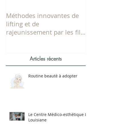
Méthodes innovantes de
Dites adieu à 
lifting et de
menton !
rajeunissement par les fils
tenseurs Aptos
Articles récents
Routine beauté à adopter
Le Centre Médico-esthétique La
Louisiane