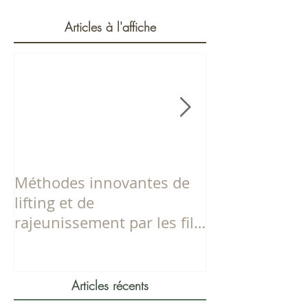
Articles à l'affiche
Méthodes innovantes de
Dites adieu à 
lifting et de
menton !
rajeunissement par les fils
tenseurs Aptos
Articles récents